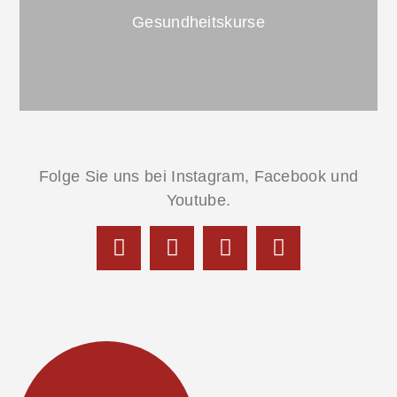
sehr sanfte Form der Massage, die entlang der
Gesundheitskurse
Lymphwege verläuft. Sie aktiviert den Abfluss der
Lymphflüssigkeit, insbesondere aus den Armen
und Beinen.
Folge Sie uns bei Instagram, Facebook und
Präventives Rückentraining mit Geräteeinsatz
Youtube.